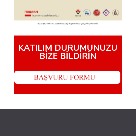
KATILIM DURUMUNUZU
BİZE BİLDİRİN